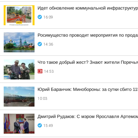
Идет обновление коммунальной инфраструктур
16:09
Росимущество проводит мероприятия по прода
14:36
Что такое добрый жест? Знают жители Поречь
14:53
Юрий Баранчик: Минобороны: за сутки сбито 1
10:03
Дмитрий Рудаков: С мэром Ярославля Артемо
15:49