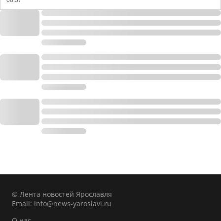
08:57
© Лента новостей Ярославля
Email:
info@news-yaroslavl.ru
О нас