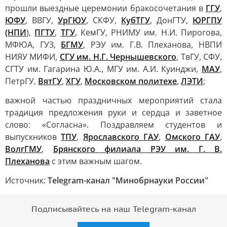
прошли выездные церемонии бракосочетания в
ГГУ
,
ЮФУ
, ВВГУ,
УрГЮУ
, СКФУ,
КубТГУ
, ДонГТУ,
ЮРГПУ
(НПИ
),
ПГТУ
,
ТГУ
, КемГУ, РНИМУ им. Н.И. Пирогова,
МФЮА, ГУЗ,
БГМУ
, РЭУ им. Г.В. Плеханова, НВПИ
НИЯУ МИФИ,
СГУ им. Н.Г. Чернышевского
, ТвГУ, СФУ,
СГТУ им. Гагарина Ю.А., МГУ им. А.И. Куинджи,
МАУ
,
ПетрГУ,
ВятГУ
,
ХГУ
,
Московском политехе
,
ЛЭТИ
;
важной частью праздничных мероприятий стала
традиция предложения руки и сердца и заветное
слово: «Согласна». Поздравляем студентов и
выпускников
ТПУ
,
Ярославского ГАУ
,
Омского ГАУ
,
ВолгГМУ
,
Брянского филиала РЭУ им. Г. В.
Плеханова
с этим важным шагом.
Источник:
Telegram-канал "Минобрнауки России"
Подписывайтесь на наш Telegram-канал