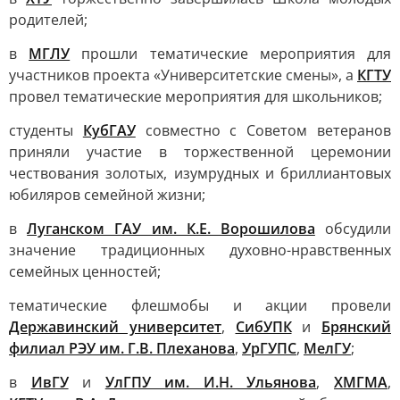
родителей;
в
МГЛУ
прошли тематические мероприятия для
участников проекта «Университетские смены», а
КГТУ
провел тематические мероприятия для школьников;
студенты
КубГАУ
совместно с Советом ветеранов
приняли участие в торжественной церемонии
чествования золотых, изумрудных и бриллиантовых
юбиляров семейной жизни;
в
Луганском ГАУ им. К.Е. Ворошилова
обсудили
значение традиционных духовно-нравственных
семейных ценностей;
тематические флешмобы и акции провели
Державинский университет
,
СибУПК
и
Брянский
филиал РЭУ им. Г.В. Плеханова
,
УрГУПС
,
МелГУ
;
в
ИвГУ
и
УлГПУ им. И.Н. Ульянова
,
ХМГМА
,