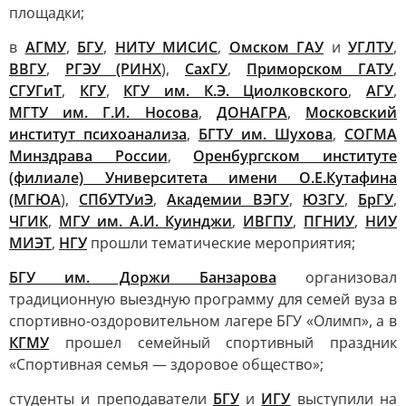
площадки;
в
АГМУ
,
БГУ
,
НИТУ МИСИС
,
Омском ГАУ
и
УГЛТУ
,
ВВГУ
,
РГЭУ (РИНХ
),
СахГУ
,
Приморском ГАТУ
,
СГУГиТ
,
КГУ
,
КГУ им. К.Э. Циолковского
,
АГУ
,
МГТУ им. Г.И. Носова
,
ДОНАГРА
,
Московский
институт психоанализа
,
БГТУ им. Шухова
,
СОГМА
Минздрава России
,
Оренбургском институте
(филиале) Университета имени О.Е.Кутафина
(МГЮА
),
СПбУТУиЭ
,
Академии ВЭГУ
,
ЮЗГУ
,
БрГУ
,
ЧГИК
,
МГУ им. А.И. Куинджи
,
ИВГПУ
,
ПГНИУ
,
НИУ
МИЭТ
,
НГУ
прошли тематические мероприятия;
БГУ им. Доржи Банзарова
организовал
традиционную выездную программу для семей вуза в
спортивно-оздоровительном лагере БГУ «Олимп», а в
КГМУ
прошел семейный спортивный праздник
«Спортивная семья — здоровое общество»;
студенты и преподаватели
БГУ
и
ИГУ
выступили на