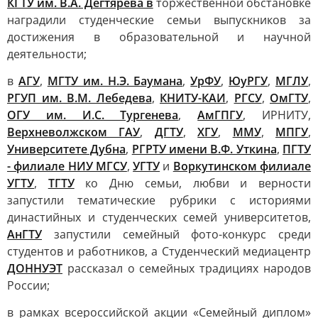
КГТУ им. В.А. Дегтярева в
торжественной обстановке
наградили студенческие семьи выпускников за
достижения в образовательной и научной
деятельности;
в
АГУ
,
МГТУ им. Н.Э. Баумана
,
УрФУ
,
ЮуРГУ
,
МГЛУ
,
РГУП им. В.М. Лебедева
,
КНИТУ-КАИ
,
РГСУ
,
ОмГТУ
,
ОГУ им. И.С. Тургенева
,
АмГПГУ
,
ИРНИТУ,
Верхневолжском ГАУ
,
ДГТУ
,
ХГУ
,
ММУ
,
МПГУ
,
Университете Дубна
,
РГРТУ имени В.Ф. Уткина
,
ПГТУ
- филиале НИУ МГСУ
,
УГТУ
и
Воркутинском филиале
УГТУ
,
ТГТУ
ко Дню семьи, любви и верности
запустили тематические рубрики с историями
династийных и студенческих семей университетов,
АнГТУ
запустили семейный фото-конкурс среди
студентов и работников, а Студенческий медиацентр
ДОННУЭТ
рассказал о семейных традициях народов
России;
в рамках всероссийской акции «Семейный диплом»