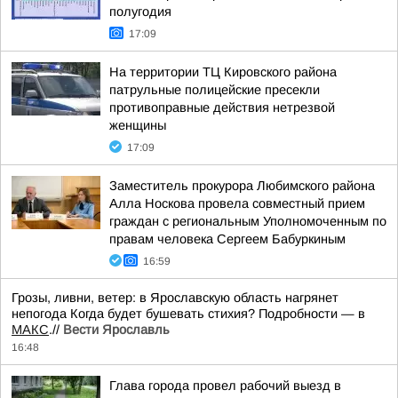
полугодия
17:09
На территории ТЦ Кировского района
патрульные полицейские пресекли
противоправные действия нетрезвой
женщины
17:09
Заместитель прокурора Любимского района
Алла Носкова провела совместный прием
граждан с региональным Уполномоченным по
правам человека Сергеем Бабуркиным
16:59
Грозы, ливни, ветер: в Ярославскую область нагрянет
непогода Когда будет бушевать стихия? Подробности — в
МАКС
.//
Вести Ярославль
16:48
Глава города провел рабочий выезд в