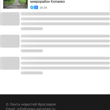
микрорайон Копаево
16:34
© Лента новостей Ярославля
Email:
info@news-yaroslavl.ru