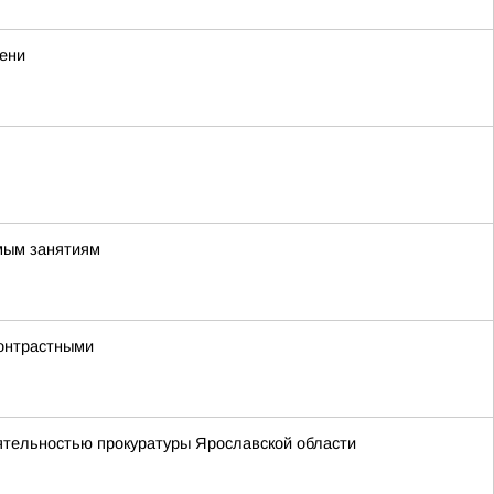
мени
имым занятиям
контрастными
еятельностью прокуратуры Ярославской области