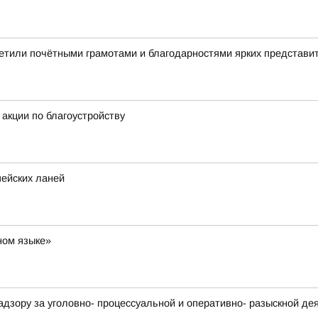
етили почётными грамотами и благодарностями ярких представи
акции по благоустройству
пейских ланей
ном языке»
адзору за уголовно- процессуальной и оперативно- разыскной д