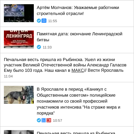
Артём Молчанов: Уважаемые работники
строительной отрасли!
11:55
Памятная дата: окончание Ленинградской
битвы
11:33
Печальная весть пришла из Рыбинска. Ушел из жизни
участник Великой Отечественной войны Александр Галасов
Ему было 103 года. Наш канал в
МАКС
//
Вести Ярославль
11:04
В Ярославле в период «Каникул с
Общественным советом» полицейские
познакомили со своей профессией
участников интенсива "На страже мира и
порядка"
10:57
Печальная весть пришла из Рыбинска